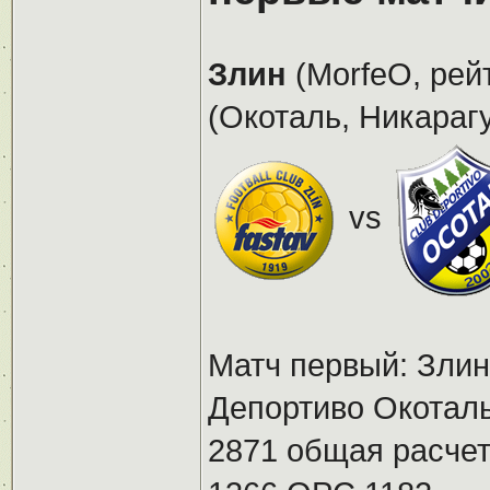
Злин
(MorfeO, рей
(Окоталь, Никарагу
vs
Матч первый: Злин 
Депортиво Окотал
2871 общая расчет