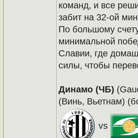
команд, и все реш
забит на 32-ой ми
По большому счету
минимальной побед
Славии, где домаш
силы, чтобы перев
Динамо (ЧБ)
(Gaud
(Винь, Вьетнам) (б
vs