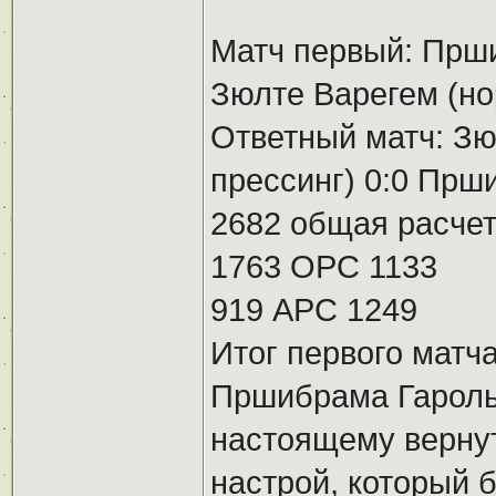
Матч первый: Прши
Зюлте Варегем (но
Ответный матч: Зю
прессинг) 0:0 Прш
2682 общая расчет
1763 ОРС 1133
919 АРС 1249
Итог первого матча
Пршибрама Гароль
настоящему вернут
настрой, который б