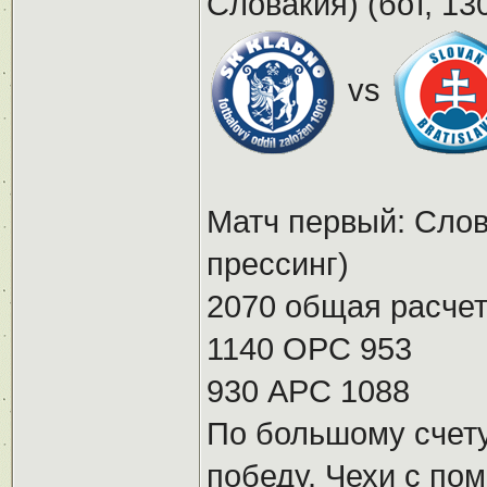
Словакия) (бот, 13
vs
Матч первый: Слов
прессинг)
2070 общая расчет
1140 ОРС 953
930 АРС 1088
По большому счету
победу. Чехи с по