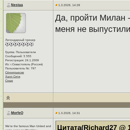
Nestaa
1.3.2026, 14:28
Да, пройти Милан -
меня не выпустили
Легендарный тренер
Группа: Пользователи
Сообщений: 5 555
Регистрация: 24.1.2009
Из: г.Севастополь (Россия)
Пользователь №: 797
Сённерьюске
Халл Сити
Сошо
MorfeO
1.3.2026, 14:31
Цитата(Richard27 @ 1
We're the famous Man United and