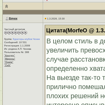
Вячек
1.3.2026, 15:30
Цитата(MorfeO @ 1.3.
Частный детектив
В целом стиль в 
Группа:
Кураторы клубов Чехии
Сообщений: 10 531
Регистрация: 1.1.2009
увеличить превос
Из: родина А.П. Чехова
Пользователь №: 388
"Кенгуру"
случае расстанов
"Мароны"
"Помпи"
"Češi"
определенно хвата
На выезде так-то
прилично помешал
плохих решений н