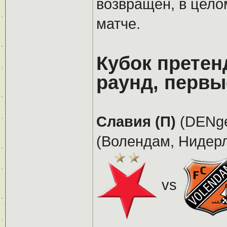
возвращен, в цело
матче.
Кубок претен
раунд, первы
Славия (П)
(DENge
(Волендам, Нидерла
vs