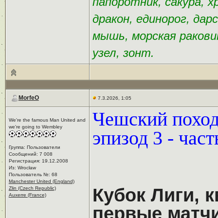
папоротник, сакура, х
дракон, единорог, дар
мышь, морская раковин
узел, зонт.
MorfeO
7.3.2026, 1:05
Чешский поход 
We're the famous Man United and
we're going to Wembley
эпизод 3 - част
Группа: Пользователи
Сообщений: 7 008
Регистрация: 19.12.2008
Из: Wrocław
Пользователь №: 68
Manchester United (England)
Кубок Лиги, 
Zlin (Czech Republic)
Auxerre (France)
первые матч