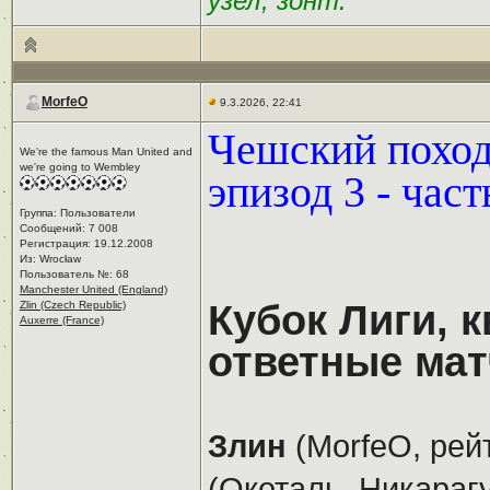
узел, зонт.
MorfeO
9.3.2026, 22:41
Чешский поход 
We're the famous Man United and
we're going to Wembley
эпизод 3 - част
Группа: Пользователи
Сообщений: 7 008
Регистрация: 19.12.2008
Из: Wrocław
Пользователь №: 68
Manchester United (England)
Кубок Лиги, 
Zlin (Czech Republic)
Auxerre (France)
ответные мат
Злин
(MorfeO, рей
(Окоталь, Никарагу