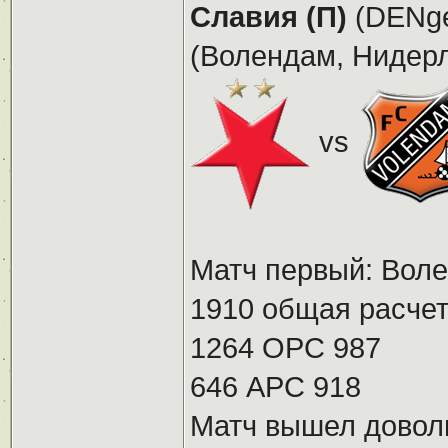
Славия (П)
(DENge
(Волендам, Нидерла
vs
Матч первый: Воле
1910 общая расчет
1264 ОРС 987
646 АРС 918
Матч вышел доволь