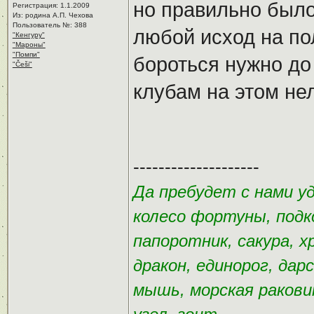
но правильно было
Регистрация: 1.1.2009
Из: родина А.П. Чехова
Пользователь №: 388
любой исход на по
"Кенгуру"
"Мароны"
"Помпи"
бороться нужно до
"Češi"
клубам на этом не
--------------------
Да пребудет с нами у
колесо фортуны, подк
папоротник, сакура, х
дракон, единорог, дар
мышь, морская раковин