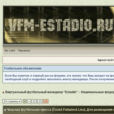
На сайт
Правила
Здравствуйт
Глобальное объявление
Если Вы новичок и первый раз на форуме, это значит, что Ваш аккаунт на ф
свободный клуб и подробно заполнить анкету менеджера. После получения
Виртуальный футбольный менеджер "Estadio"
»
Национальные феде
14 страниц
«
<
12
13
14
Чешская футбольная пресса (Česká Fotbalová Lisu)
, Для размещения 