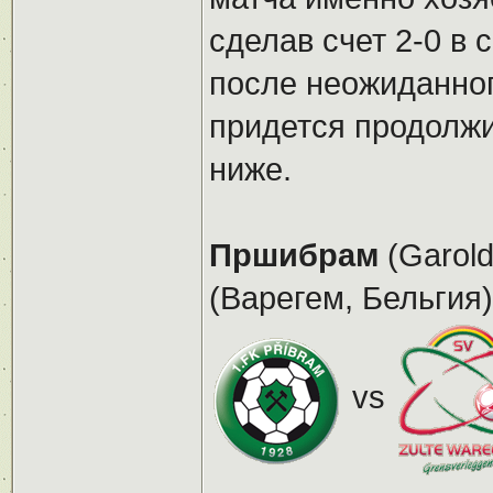
сделав счет 2-0 в
после неожиданно
придется продолжи
ниже.
Пршибрам
(Garold
(Варегем, Бельгия)
vs