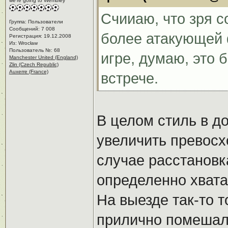
we're going to Wembley
Счииаю, что зря с
Группа: Пользователи
Сообщений: 7 008
более атакующей 
Регистрация: 19.12.2008
Из: Wrocław
Пользователь №: 68
игре, думаю, это
Manchester United (England)
Zlin (Czech Republic)
Auxerre (France)
встрече.
В целом стиль в 
увеличить превосх
случае расстановк
определенно хвата
На выезде так-то 
прилично помешал