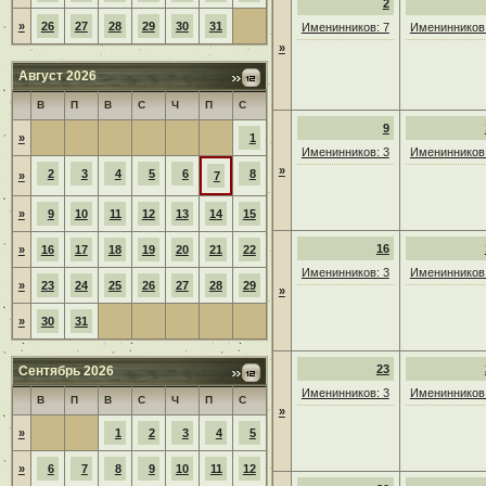
2
»
26
27
28
29
30
31
Именинников: 7
Именинников:
»
Август 2026
В
П
В
С
Ч
П
С
9
»
1
Именинников: 3
Именинников:
»
2
3
4
5
6
8
»
7
»
9
10
11
12
13
14
15
16
»
16
17
18
19
20
21
22
Именинников: 3
Именинников:
»
23
24
25
26
27
28
29
»
»
30
31
23
Сентябрь 2026
Именинников: 3
Именинников:
В
П
В
С
Ч
П
С
»
»
1
2
3
4
5
»
6
7
8
9
10
11
12