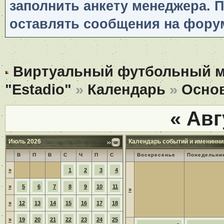
заполнить анкету менеджера. 
оставлять сообщения на фору
Виртуальный футбольный 
"Estadio"
»
Календарь
»
Осно
«
Авг
Июль 2026
Календарь событий и именинни
В
П
В
С
Ч
П
С
Воскресенье
Понедельни
»
1
2
3
4
»
5
6
7
8
9
10
11
»
»
12
13
14
15
16
17
18
»
19
20
21
22
23
24
25