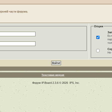
верхней части форума.
Опции
За
Есл
пар
тол
Ск
Не 
Текстовая версия
Форум
IP.Board
2.3.6 © 2026
IPS, Inc
.