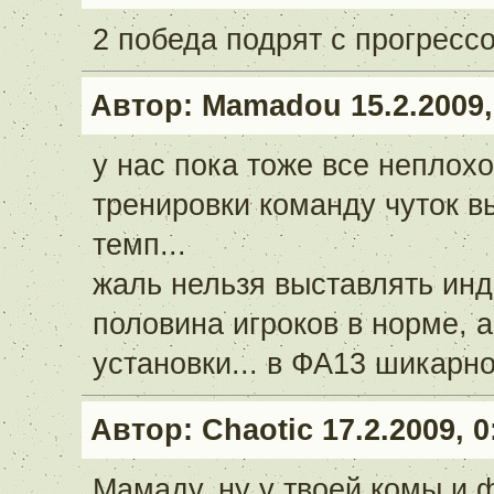
2 победа подрят с прогресс
Автор:
Mamadou
15.2.2009,
у нас пока тоже все неплохо,
тренировки команду чуток вы
темп...
жаль нельзя выставлять инд
половина игроков в норме, 
установки... в ФА13 шикарн
Автор:
Chaotic
17.2.2009, 0
Мамаду, ну у твоей комы и ф