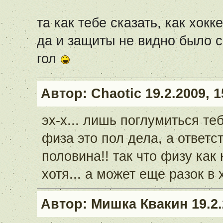
та как тебе сказать, как хок
да и защиты не видно было с 
гол
Автор:
Chaotic
19.2.2009, 1
эх-х... лишь поглумиться те
физа это пол дела, а ответс
половина!! так что физу как 
хотя... а может еще разок в 
Автор:
Мишка Квакин
19.2.