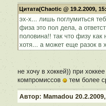
Цитата(Chaotic @ 19.2.2009, 15
эх-х... лишь поглумиться те
физа это пол дела, а ответс
половина!! так что физу как н
хотя... а может еще разок в 
не хочу в хоккей)) при хокк
компромиссов
тем более с
Автор:
Mamadou
20.2.2009,