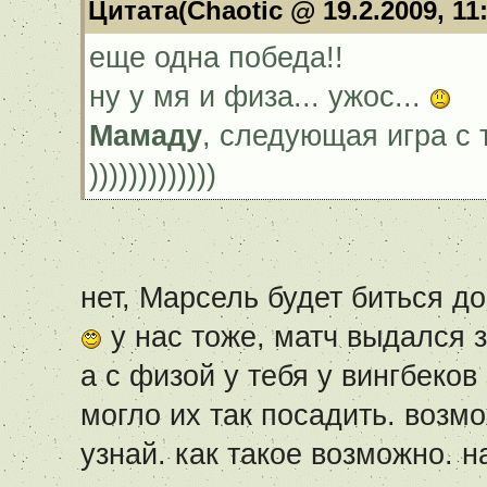
Цитата(Chaotic @ 19.2.2009, 11
еще одна победа!!
ну у мя и физа... ужос...
Мамаду
, следующая игра с 
)))))))))))))
нет, Марсель будет биться до
у нас тоже, матч выдался з
а с физой у тебя у вингбеков
могло их так посадить. возмо
узнай. как такое возможно. н