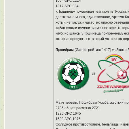
1054 ОРС 1224
1317 АРС 934
К Тршинецу пожаловал чемпион из Турции, к
достаточно много, единственное, Артема Ко
хоть и не так уж и часто, но опасно отвеча
табло смогли изменить именно гости, котор
клуб, но шансы у Тршинеца по-прежнему ест
которые пропустят ответный матч из-за пе
Пршибрам
(Garold, рейтинг 1417) vs Зюлте 
vs
Матч первый: Пршибрам (комба, жесткий пре
2735 общая расчетка 2721
1226 ОРС 1645
1509 АРС 1076
Солидное противостояние, бельгийцы и вов