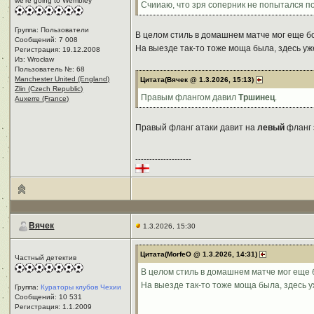
we're going to Wembley
Счииаю, что зря соперник не попытался п
Группа: Пользователи
В целом стиль в домашнем матче мог еще б
Сообщений: 7 008
На выезде так-то тоже моща была, здесь у
Регистрация: 19.12.2008
Из: Wrocław
Пользователь №: 68
Manchester United (England)
Цитата(Вячек @ 1.3.2026, 15:13)
Zlin (Czech Republic)
Правым флангом давил
Тршинец
.
Auxerre (France)
Правый фланг атаки давит на
левый
фланг 
--------------------
Вячек
1.3.2026, 15:30
Цитата(MorfeO @ 1.3.2026, 14:31)
Частный детектив
В целом стиль в домашнем матче мог еще 
На выезде так-то тоже моща была, здесь 
Группа:
Кураторы клубов Чехии
Сообщений: 10 531
Регистрация: 1.1.2009