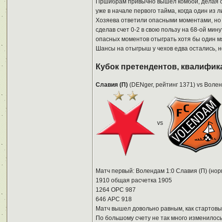
Пршибрам привычно вышел комбой, делая с
уже в начале первого тайма, когда один из
Хозяева ответили опасными моментами, но с
сделав счет 0-2 в свою пользу на 68-ой ми
опасных моментов отыграть хотя бы один мя
Шансы на отыгрыш у чехов едва остались, н
Кубок претендентов, квалифика
Славия (П)
(DENger, рейтинг 1371) vs Воле
vs
Матч первый: Волендам 1:0 Славия (П) (нор
1910 общая расчетка 1905
1264 ОРС 987
646 АРС 918
Матч вышел довольно равным, как стартовые
По большому счету не так много изменилос