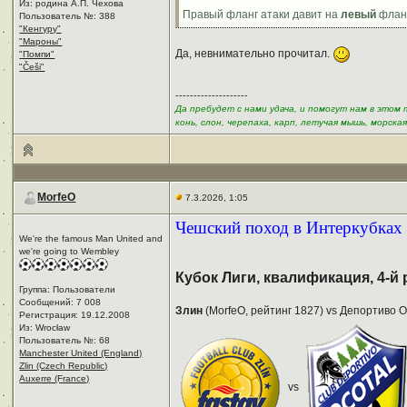
Из: родина А.П. Чехова
Правый фланг атаки давит на
левый
фланг
Пользователь №: 388
"Кенгуру"
"Мароны"
Да, невнимательно прочитал.
"Помпи"
"Češi"
--------------------
Да пребудет с нами удача, и помогут нам в этом 
конь, слон, черепаха, карп, летучая мышь, морская
MorfeO
7.3.2026, 1:05
Чешский поход в Интеркубках - 
We're the famous Man United and
we're going to Wembley
Кубок Лиги, квалификация, 4-й
Группа: Пользователи
Сообщений: 7 008
Злин
(MorfeO, рейтинг 1827) vs Депортиво О
Регистрация: 19.12.2008
Из: Wrocław
Пользователь №: 68
Manchester United (England)
Zlin (Czech Republic)
Auxerre (France)
vs