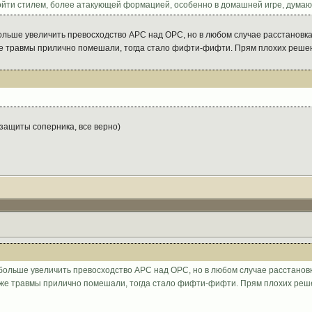
ойти стилем, более атакующей формацией, особенно в домашней игре, думаю,
ольше увеличить превосходство АРС над ОРС, но в любом случае расстановка
же травмы прилично помешали, тогда стало фифти-фифти. Прям плохих решен
защиты соперника, все верно)
больше увеличить превосходство АРС над ОРС, но в любом случае расстанов
уже травмы прилично помешали, тогда стало фифти-фифти. Прям плохих реше