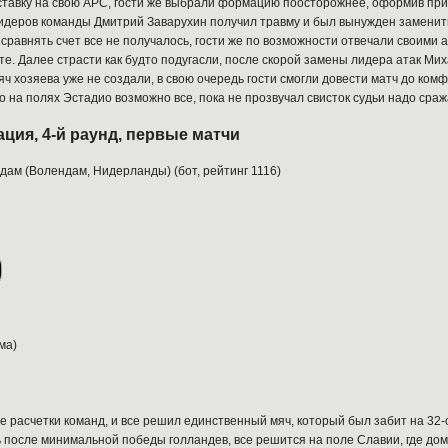
тавку на свою АРС, гости же выбрали формацию поосторожнее, оформив при
 лидеров команды Дмитрий Заварухин получил травму и был вынужден заменитьс
равнять счет все не получалось, гости же по возможности отвечали своими а
нуте. Далее страсти как будто подугасли, после скорой замены лидера атак М
ч хозяева уже не создали, в свою очередь гости смогли довести матч до ком
о на полях Эстадио возможно все, пока не прозвучал свисток судьи надо сраж
ция, 4-й раунд, первые матчи
ндам (Волендам, Нидерланды) (бот, рейтинг 1116)
ма)
 расчетки команд, и все решил единственный мяч, который был забит на 32-
ь после минимальной победы голландев, все решится на поле Славии, где до