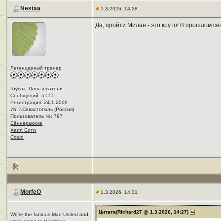
Nestaa
1.3.2026, 14:28
Да, пройти Милан - это круто! В прошлом с
Легендарный тренер
Группа: Пользователи
Сообщений: 5 555
Регистрация: 24.1.2009
Из: г.Севастополь (Россия)
Пользователь №: 797
Сённерьюске
Халл Сити
Сошо
MorfeO
1.3.2026, 14:31
Цитата(Richard27 @ 1.3.2026, 14:27)
We're the famous Man United and