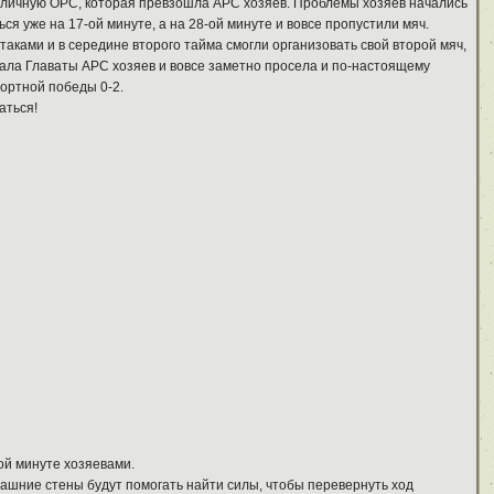
личную ОРС, которая превзошла АРС хозяев. Проблемы хозяев начались
я уже на 17-ой минуте, а на 28-ой минуте и вовсе пропустили мяч.
таками и в середине второго тайма смогли организовать свой второй мяч,
ихала Главаты АРС хозяев и вовсе заметно просела и по-настоящему
фортной победы 0-2.
аться!
ой минуте хозяевами.
машние стены будут помогать найти силы, чтобы перевернуть ход