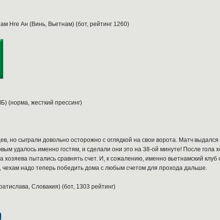
Лам Нге Ан (Винь, Вьетнам) (бот, рейтинг 1260)
Б) (норма, жесткий прессинг)
ев, но сыграли довольно осторожно с оглядкой на свои ворота. Матч выдалс
ервым удалось именно гостям, и сделали они это на 38-ой минуте! После гола
а хозяева пытались сравнять счет. И, к сожалению, именно вьетнамский клуб 
ш, чехам надо теперь победить дома с любым счетом для прохода дальше.
ратислава, Словакия) (бот, 1303 рейтинг)