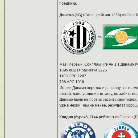
поединка.
Динамо (ЧБ)
(Gaudi, рейтинг 1355) vs Сонг 
vs
Матч первый: Сонг Лам Нге Ан 1:1 Динамо (Ч
1895 общая расчетка 2225
1109 ОРС 1207
786 АРС 1018
Игроки Динамо пережали расчетку вьетнамц
гостей, даже угодили в штангу, но забить п
Динамо были не против развить свой успех, 
уже в Чехии. Тем не менее, результат хоро
Кладно
(бура46, 1144 рейтинг) vs Слован (Б