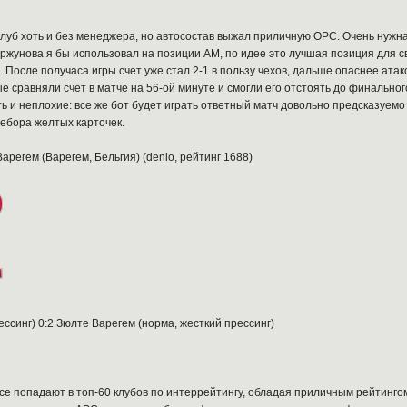
луб хоть и без менеджера, но автосостав выжал приличную ОРС. Очень нужна
ржунова я бы использовал на позиции АМ, по идее это лучшая позиция для с
ли. После получаса игры счет уже стал 2-1 в пользу чехов, дальше опаснее ат
ые сравняли счет в матче на 56-ой минуте и смогли его отстоять до финально
ь и неплохие: все же бот будет играть ответный матч довольно предсказуемо 
ребора желтых карточек.
Варегем (Варегем, Бельгия) (denio, рейтинг 1688)
ссинг) 0:2 Зюлте Варегем (норма, жесткий прессинг)
се попадают в топ-60 клубов по интеррейтингу, обладая приличным рейтинго