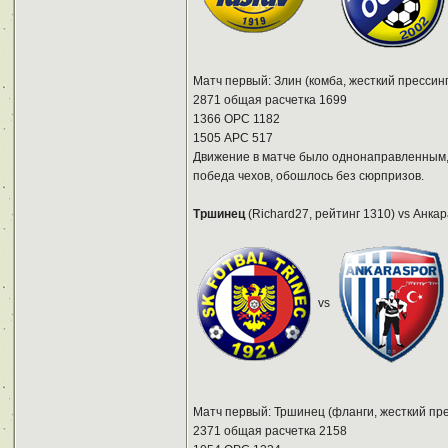
Матч первый: Злин (комба, жесткий прессин
2871 общая расчетка 1699
1366 ОРС 1182
1505 АРС 517
Движение в матче было однонаправленным, 
победа чехов, обошлось без сюрпризов.
Тршинец
(Richard27, рейтинг 1310) vs Анкар
vs
Матч первый: Тршинец (фланги, жесткий пре
2371 общая расчетка 2158