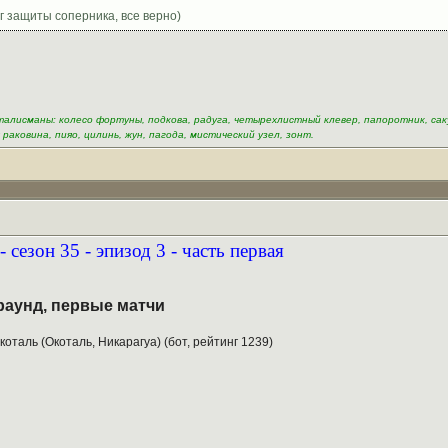
 защиты соперника, все верно)
талисманы: колесо фортуны, подкова, радуга, четырехлистный клевер, папоротник, сак
 раковина, пияо, цилинь, жун, пагода, мистический узел, зонт.
сезон 35 - эпизод 3 - часть первая
 раунд, первые матчи
коталь (Окоталь, Никарагуа) (бот, рейтинг 1239)