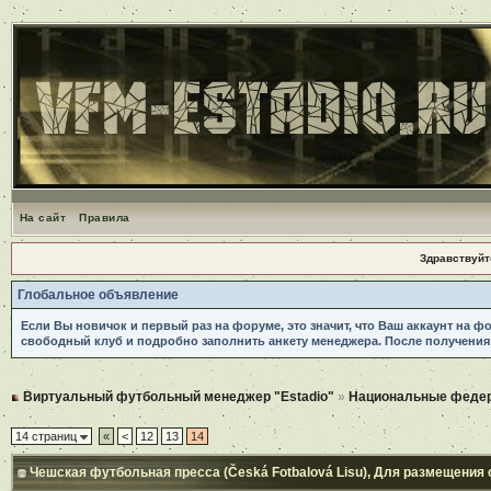
На сайт
Правила
Здравствуйт
Глобальное объявление
Если Вы новичок и первый раз на форуме, это значит, что Ваш аккаунт на ф
свободный клуб и подробно заполнить анкету менеджера. После получения
Виртуальный футбольный менеджер "Estadio"
»
Национальные феде
14 страниц
«
<
12
13
14
Чешская футбольная пресса (Česká Fotbalová Lisu)
, Для размещения 