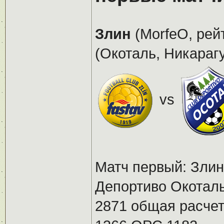
Злин
(MorfeO, рей
(Окоталь, Никарагу
vs
Матч первый: Злин 
Депортиво Окотал
2871 общая расчет