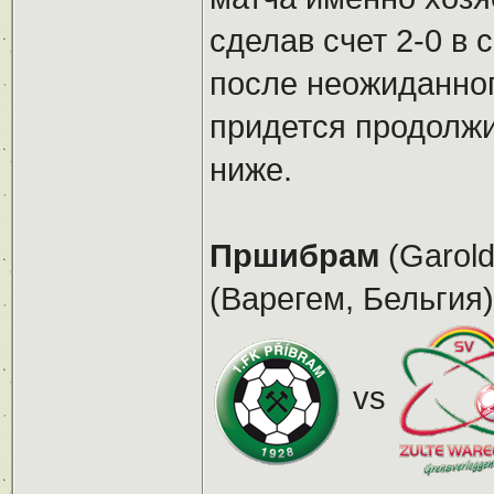
сделав счет 2-0 в
после неожиданно
придется продолжи
ниже.
Пршибрам
(Garold
(Варегем, Бельгия)
vs