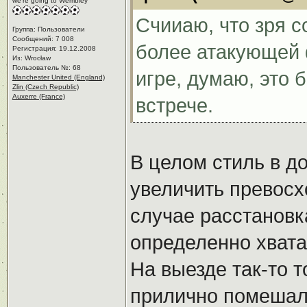
we're going to Wembley
Счииаю, что зря с
Группа: Пользователи
Сообщений: 7 008
более атакующей 
Регистрация: 19.12.2008
Из: Wrocław
Пользователь №: 68
игре, думаю, это
Manchester United (England)
Zlin (Czech Republic)
Auxerre (France)
встрече.
В целом стиль в 
увеличить превосх
случае расстановк
определенно хвата
На выезде так-то 
прилично помешал