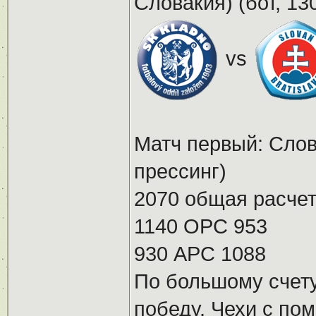
Словакия) (бот, 13
vs
Матч первый: Слов
прессинг)
2070 общая расчет
1140 ОРС 953
930 АРС 1088
По большому счету
победу. Чехи с по