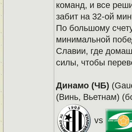
команд, и все реш
забит на 32-ой ми
По большому счету
минимальной побед
Славии, где домаш
силы, чтобы перев
Динамо (ЧБ)
(Gaud
(Винь, Вьетнам) (б
vs