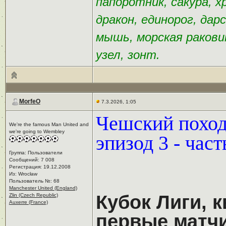
папоротник, сакура, х
дракон, единорог, дар
мышь, морская раковин
узел, зонт.
MorfeO
7.3.2026, 1:05
Чешский поход 
We're the famous Man United and
we're going to Wembley
эпизод 3 - част
Группа: Пользователи
Сообщений: 7 008
Регистрация: 19.12.2008
Из: Wrocław
Пользователь №: 68
Manchester United (England)
Кубок Лиги, 
Zlin (Czech Republic)
Auxerre (France)
первые матч