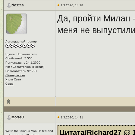
Nestaa
1.3.2026, 14:28
Да, пройти Милан -
меня не выпустили
Легендарный тренер
Группа: Пользователи
Сообщений: 5 555
Регистрация: 24.1.2009
Из: г.Севастополь (Россия)
Пользователь №: 797
Сённерьюске
Халл Сити
Сошо
MorfeO
1.3.2026, 14:31
Цитата(Richard27 @ 1
We're the famous Man United and