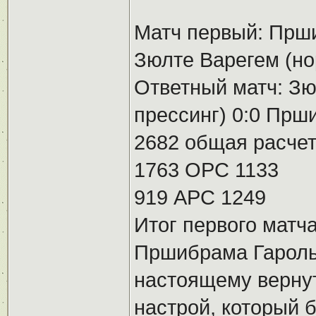
Матч первый: Прши
Зюлте Варегем (но
Ответный матч: Зю
прессинг) 0:0 Прш
2682 общая расчет
1763 ОРС 1133
919 АРС 1249
Итог первого матча
Пршибрама Гароль
настоящему вернут
настрой, который б