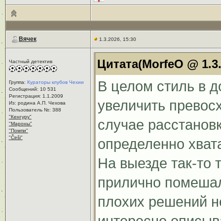
Вячек
1.3.2026, 15:30
Цитата(MorfeO @ 1.3.
Частный детектив
В целом стиль в 
Группа:
Кураторы клубов Чехии
Сообщений: 10 531
Регистрация: 1.1.2009
увеличить превос
Из: родина А.П. Чехова
Пользователь №: 388
"Кенгуру"
случае расстанов
"Мароны"
"Помпи"
"Češi"
определенно хвата
На выезде так-то
прилично помешал
плохих решений н