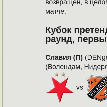
возвращен, в цело
матче.
Кубок претен
раунд, первы
Славия (П)
(DENge
(Волендам, Нидерла
vs