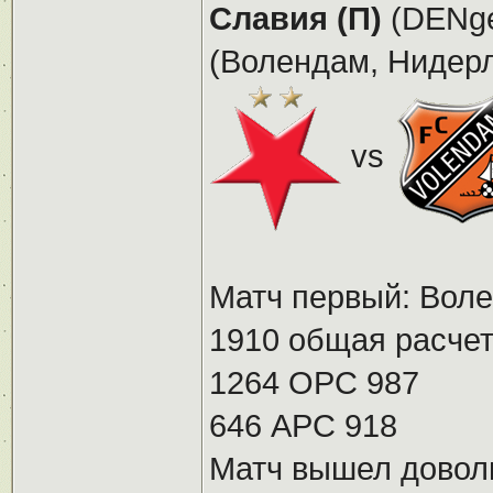
Славия (П)
(DENge
(Волендам, Нидерла
vs
Матч первый: Воле
1910 общая расчет
1264 ОРС 987
646 АРС 918
Матч вышел доволь