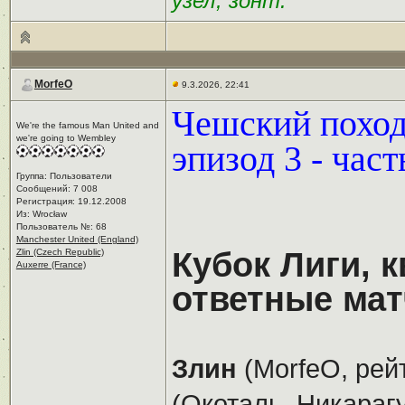
узел, зонт.
MorfeO
9.3.2026, 22:41
Чешский поход 
We're the famous Man United and
we're going to Wembley
эпизод 3 - част
Группа: Пользователи
Сообщений: 7 008
Регистрация: 19.12.2008
Из: Wrocław
Пользователь №: 68
Manchester United (England)
Кубок Лиги, 
Zlin (Czech Republic)
Auxerre (France)
ответные мат
Злин
(MorfeO, рей
(Окоталь, Никарагу