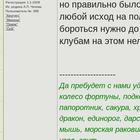
но правильно было
Регистрация: 1.1.2009
Из: родина А.П. Чехова
Пользователь №: 388
любой исход на по
"Кенгуру"
"Мароны"
"Помпи"
бороться нужно до
"Češi"
клубам на этом не
--------------------
Да пребудет с нами у
колесо фортуны, подк
папоротник, сакура, х
дракон, единорог, дар
мышь, морская раковин