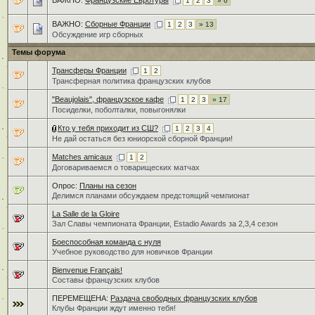
ВАЖНО:
Французские Евротуры
1
2
3
» 6
ВАЖНО:
Сборные Франции
1
2
3
» 13
Обсуждение игр сборных
Темы форума
Трансферы Франции
1
2
Трансферная политика французских клубов
"Beaujolais", французское кафе
1
2
3
» 17
Посиделки, поболталки, повыгонялки
Кто у тебя приходит из СШ?
1
2
3
4
Не дай остаться без юниорской сборной Франции!
Matches amicaux
1
2
Договариваемся о товарищеских матчах
Опрос:
Планы на сезон
Делимся планами обсуждаем предстоящий чемпионат
La Salle de la Gloire
Зал Славы чемпионата Франции, Estadio Awards за 2,3,4 сезон
Боеспособная команда с нуля
Учебное руководство для новичков Франции
Bienvenue Français!
Составы французских клубов
ПЕРЕМЕЩЕНА:
Раздача свободных французских клубов
Клубы Франции ждут именно тебя!