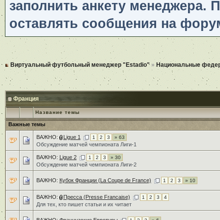
заполнить анкету менеджера. 
оставлять сообщения на фору
Виртуальный футбольный менеджер "Estadio"
»
Национальные феде
Франция
Название темы
Важные темы
ВАЖНО:
Ligue 1
1
2
3
» 63
Обсуждение матчей чемпионата Лиги-1
ВАЖНО:
Ligue 2
1
2
3
» 30
Обсуждение матчей чемпионата Лиги-2
ВАЖНО:
Кубок Франции (La Coupe de France)
1
2
3
» 10
ВАЖНО:
Пресса (Presse Francaise)
1
2
3
4
Для тех, кто пишет статьи и их читает