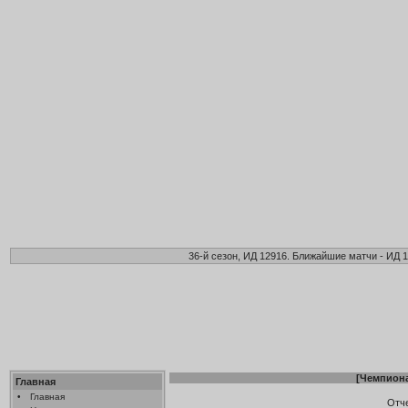
36-й сезон, ИД 12916. Ближайшие матчи - ИД 1
[
Чемпиона
Главная
•
Главная
Отч