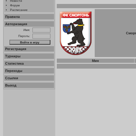
•
Новости
•
Форум
•
Расписание
Правила
Авторизация
Имя:
Смор
Пароль:
Регистрация
Турниры
Мин
Статистика
Переходы
Ссылки
Выход