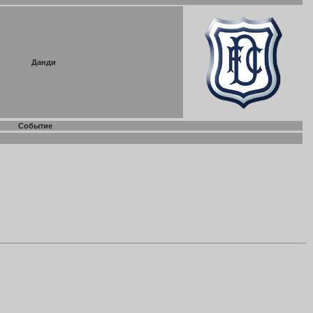
Данди
Событие