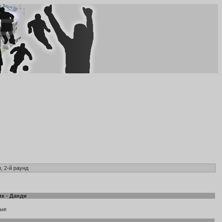
, 2-й раунд
ик
-
Данди
ные