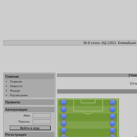
36-й сезон, ИД 12921. Ближайшие 
[
Чем
Главная
•
Главная
Отч
•
Новости
•
Форум
•
Расписание
Правила
Авторизация
Имя:
Пароль:
Регистрация