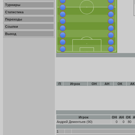
Турниры
Статистика
Переходы
Ссылки
Выход
П
Игрок
ОН
АН
ОК
АК
Игрок
ОН
АН
ОК
Андрей Дементьев
(90)
0
0
80
1