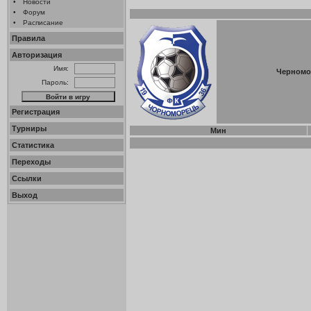
•
Новости
•
Форум
•
Расписание
Правила
Авторизация
Имя:
Черномо
Пароль:
Регистрация
Турниры
Мин
Статистика
Переходы
Ссылки
Выход