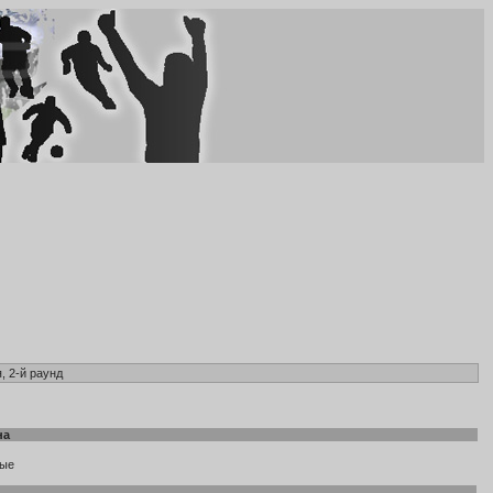
, 2-й раунд
на
ные