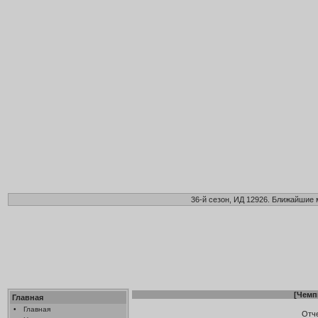
36-й сезон, ИД 12926. Ближайшие 
[
Чемп
Главная
•
Главная
Отч