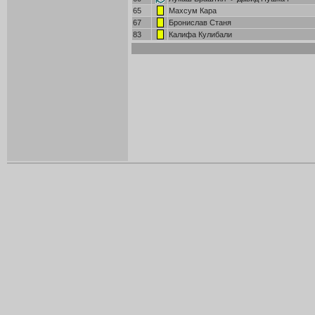
65
Махсум Кара
67
Бронислав Станя
83
Калифа Кулибали