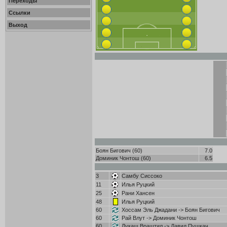
Переходы
Ссылки
Выход
Боян Бигович (60)
7.0
Доминик Чонтош (60)
6.5
3
Самбу Сиссоко
11
Илья Руцкий
25
Рани Хансен
48
Илья Руцкий
60
Хоссам Эль Джадани
->
Боян Бигович
60
Рай Влут
->
Доминик Чонтош
60
Лукаш Враштил
->
Давид Пушкач