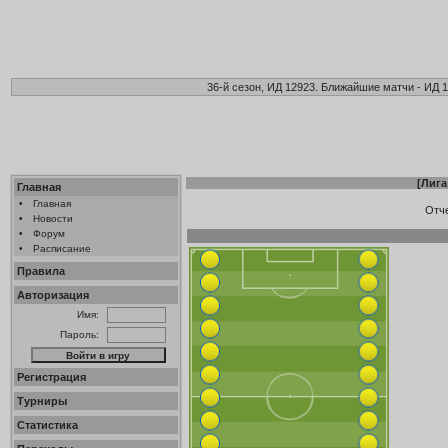
36-й сезон, ИД 12923. Ближайшие матчи - ИД 1
[
Лига
Главная
•
Главная
Отч
•
Новости
•
Форум
•
Расписание
Правила
Авторизация
Имя:
Пароль:
Регистрация
Турниры
Статистика