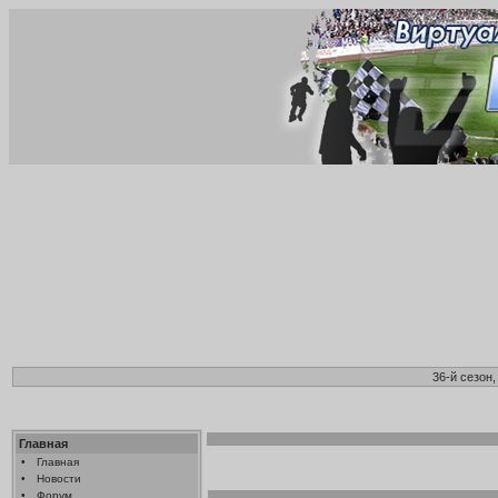
36-й сезон
Главная
•
Главная
•
Новости
•
Форум