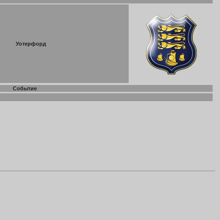
Уотерфорд
Событие