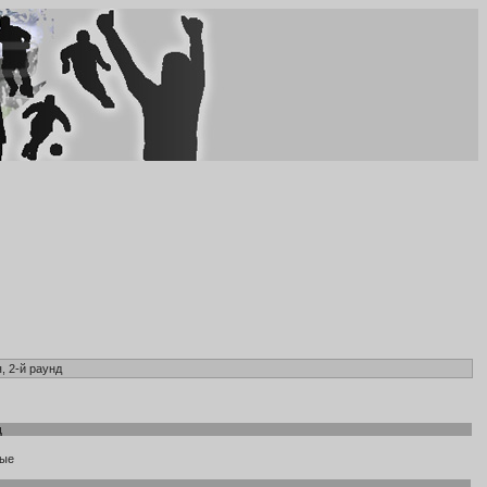
, 2-й раунд
д
ные