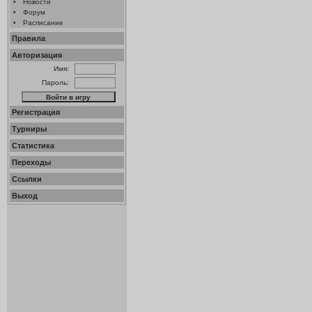
•
Новости
•
Форум
•
Расписание
Правила
Авторизация
Имя:
Пароль:
Регистрация
Турниры
Статистика
Переходы
Ссылки
Выход