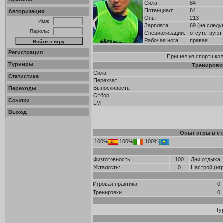
Сила:
84
Потенциал:
84
Авторизация
Опыт:
213
Имя:
Зарплата:
69 (на следу
Пароль:
Специализации:
отсутствуют
Рабочая нога:
правая
Регистрация
Пришел из спортшколы
Турниры
Тренировк
Сила
Статистика
Перехват
Выносливость
Переходы
Отбор
Ссылки
LM
Выход
Опыт игры в ст
100%
100%
100%
Физготовность:
100
Дни отдыха:
Усталость:
0
Настрой (иг
Игровая практика
0
Тренировки
0
Ту