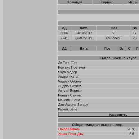
Команда
Турнир
Игры
ИД
Дата
Поз
Вз
6500
24/10/2017
ST
17
7741
06/07/2019
AM/RW/ST
20
ИД
Дата
Поз
Вз
С
П
Сыгранность в клубе
Ли Тонг Гёнг
Романо Постема
Якуб Модер
Андрия Катич
Чидози Огбене
Эндрю Хиггинс
Антуан Бернье
Ренату Санчес
Максим Шано
Дан-Аксель Загаду
Картик Беле
Общекомандная сыгранность
Омар Гамаль
20.91
Хванг Пюнг Джу
6.6