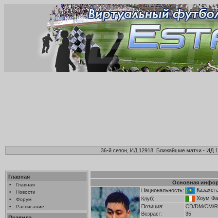
36-й сезон, ИД 12918. Ближайшие матчи - ИД 1
Главная
Основная инфо
•
Главная
Казахст
Национальность:
•
Новости
Хоум Ф
Клуб:
•
Форум
Позиция:
CD/DM/CM/R
•
Расписание
Возраст:
35
Правила