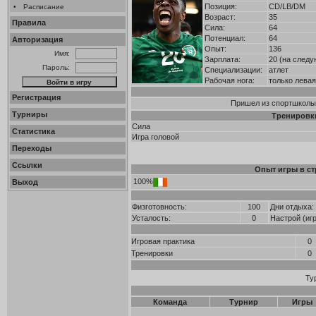
Позиция:
CD/LB/DM
•
Расписание
Возраст:
35
Правила
Сила:
64
Потенциал:
64
Авторизация
Опыт:
136
Имя:
Зарплата:
20 (на следу
Пароль:
Специализации:
атлет
Рабочая нога:
только левая
Регистрация
Пришел из спортшколы в
Турниры
Тренировк
Сила
Статистика
Игра головой
Переходы
Ссылки
Опыт игры в ст
100%
Выход
Физготовность:
100
Дни отдыха:
Усталость:
0
Настрой (иг
Игровая практика
0
Тренировки
0
Ту
Команда
Турнир
Игры