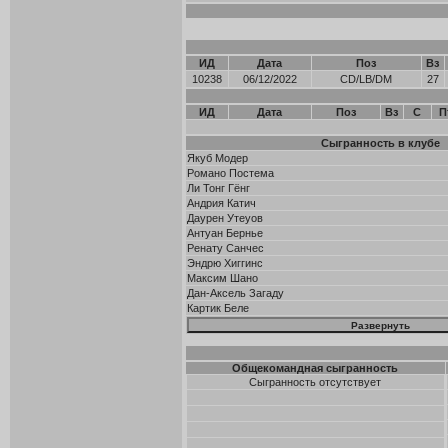
ИД
Дата
Поз
Вз
10238
06/12/2022
CD/LB/DM
27
ИД
Дата
Поз
Вз
С
П
Сыгранность в клубе
Якуб Модер
Романо Постема
Ли Тонг Гёнг
Андрия Катич
Даурен Утеуов
Антуан Бернье
Ренату Санчес
Эндрю Хиггинс
Максим Шано
Дан-Аксель Загаду
Картик Беле
Общекомандная сыгранность
Сыгранность отсутствует