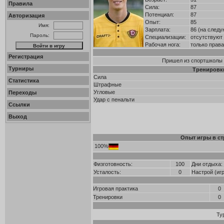
Правила
Сила:
87
Потенциал:
87
Авторизация
Опыт:
85
Имя:
Зарплата:
86 (на следу
Пароль:
Специализации:
отсутствуют
Рабочая нога:
только прав
Регистрация
Пришел из спортшколы в
Турниры
Тренировк
Сила
Статистика
Штрафные
Угловые
Переходы
Удар с пенальти
Ссылки
Выход
Опыт игры в ст
100%
Физготовность:
100
Дни отдыха:
Усталость:
0
Настрой (иг
Игровая практика
0
Тренировки
0
Ту