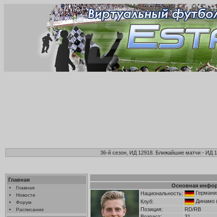
36-й сезон, ИД 12918. Ближайшие матчи - ИД 1
Главная
Основная инфо
•
Главная
Германи
Национальность:
•
Новости
Динамо 
Клуб:
•
Форум
Позиция:
RD/RB
•
Расписание
Возраст:
31