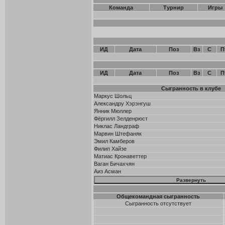
Команда
Турнир
Игры
ИД
Дата
Поз
Вз
С
П
ИД
Дата
Поз
Вз
С
П
Сыгранность в клубе
Маркус Шольц
Александру Хэрэнгуш
Янник Мюллер
Фёргилл Зелденрюст
Никлас Ландграф
Марвин Штефаняк
Эмил Камберов
Филип Хайзе
Матиас Кронаветтер
Ваган Бичахчян
Аиз Асман
Общекомандная сыгранность
Сыгранность отсутствует