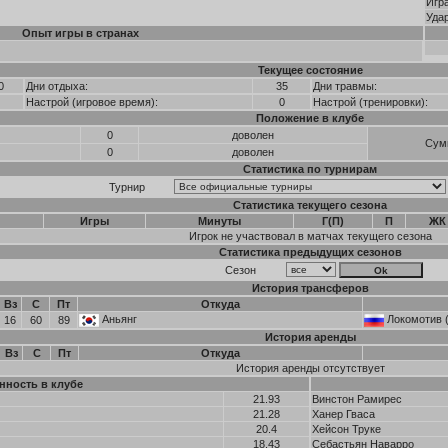
Игр
Уда
Опыт игры в странах
Текущее состояние
0
Дни отдыха:
35
Дни травмы:
Настрой (игровое время):
0
Настрой (тренировки):
Положение в клубе
0
доволен
Сум
0
доволен
Статистика по турнирам
Турнир
Статистика текущего сезона
Игры
Минуты
Г(П)
П
ЖК
Игрок не участвовал в матчах текущего сезона
Статистика предыдущих сезонов
Сезон
История трансферов
Вз
С
Пт
Откуда
Аньянг
Локомотив 
16
60
89
История аренды
Вз
С
Пт
Откуда
История аренды отсутствует
нность в клубе
21.93
Винстон Рамирес
21.28
Ханер Гваса
20.4
Хейсон Труке
18.43
Себастьян Наварро