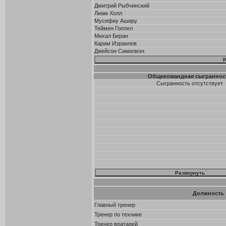
Дмитрий Рыбчинский
Лиам Холл
Мусефиу Аширу
Теймен Гоппел
Михал Беран
Карим Израилов
Джейсон Симилиэн
Общекомандная сыграннос
Сыгранность отсутствует
Должность
Главный тренер
Тренер по технике
Тренер вратарей