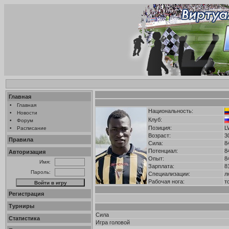
Главная
•
Главная
Национальность:
•
Новости
Клуб:
•
Форум
Позиция:
L
•
Расписание
Возраст:
3
Правила
Сила:
8
Потенциал:
8
Авторизация
Опыт:
8
Имя:
Зарплата:
8
Пароль:
Специализации:
л
Рабочая нога:
т
Регистрация
Турниры
Сила
Статистика
Игра головой