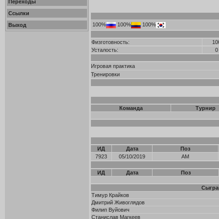
Переходы
Ссылки
100%
100%
100%
Выход
Физготовность:
10
Усталость:
0
Игровая практика
Тренировки
Команда
Турнир
ИД
Дата
Поз
7923
05/10/2019
AM
ИД
Дата
Поз
Сыгра
Тимур Крайков
Дмитрий Живоглядов
Филип Вуйович
Станислав Магкеев