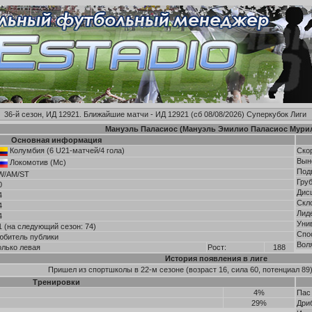
36-й сезон, ИД 12921. Ближайшие матчи - ИД 12921 (сб 08/08/2026)
Суперкубок Лиги
Мануэль Паласиос (Мануэль Эмилио Паласиос Мури
Основная информация
Колумбия
(6 U21-матчей/4 гола)
Ско
Вын
Локомотив (Мс)
Под
W/AM/ST
Гру
0
Дис
4
Скл
4
Лид
4
Уни
1 (на следующий сезон: 74)
Спо
юбитель публики
Вол
олько левая
Рост:
188
История появления в лиге
Пришел из спортшколы в 22-м сезоне (возраст 16, сила 60, потенциал 89
Тренировки
4%
Пас
29%
Дри