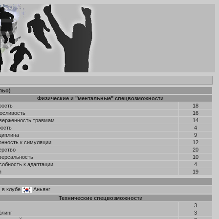
льо)
Физические и "ментальные" спецвозможности
рость
18
осливость
16
верженность травмам
14
бость
4
циплина
9
онность к симуляции
12
ерство
20
версальность
10
собность к адаптации
4
я
19
) в клубе
Аньянг
Технические спецвозможности
3
блинг
3