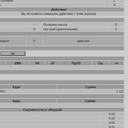
а головой
2
р
3
Действия
Вы не можете совершать действия с этим игроком
--
Потеряно опыта:
0
0
Настрой (фактический):
0
марно:
0
доволен
2ЖК
КК
АГ
Пр(П)
Оц
+/-
Куда
Сумма
(Мс)
1 112
Куда
Сумма
Сыгранность в сборной
0.02
0.02
0.02
0.01