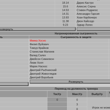
18.14
Дарио Кастро
15.6
Алексис Серна
14.53
Стивен Родригес
14.31
Алехандро Гарсия
13.93
Хоан Карбонеро
11.38
Джон Кайседо
9.23
Эдвар Лопес
Натренированная сыгранность
ть
Сыгранность в защите
Миика Хосио
Филип Вуйович
Тимур Крайков
Станислав Магкеев
Валид Салех
Джейсон Симилиэн
Лиам Холл
Марек Наскос
Дмитрий Рыбчинский
Дмитрий Живоглядов
Дмитрий Воробьев
Перевод на должность тренера
ТекУр
МаксУр
ВыбрУр
0
0
3
Игрок не може
0