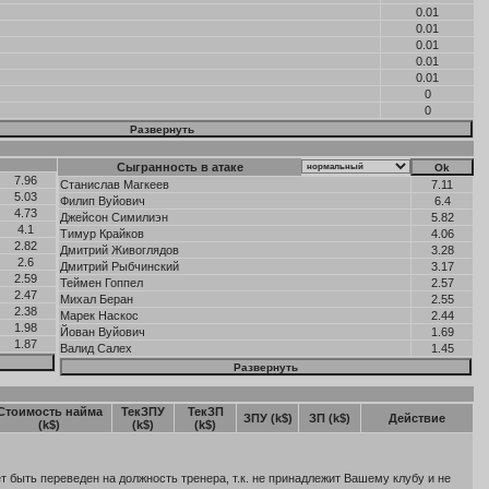
0.01
0.01
0.01
0.01
0.01
0
0
Сыгранность в атаке
7.96
Станислав Магкеев
7.11
5.03
Филип Вуйович
6.4
4.73
Джейсон Симилиэн
5.82
4.1
Тимур Крайков
4.06
2.82
Дмитрий Живоглядов
3.28
2.6
Дмитрий Рыбчинский
3.17
2.59
Теймен Гоппел
2.57
2.47
Михал Беран
2.55
2.38
Марек Наскос
2.44
1.98
Йован Вуйович
1.69
1.87
Валид Салех
1.45
Стоимость найма
ТекЗПУ
ТекЗП
ЗПУ (k$)
ЗП (k$)
Действие
(k$)
(k$)
(k$)
т быть переведен на должность тренера, т.к. не принадлежит Вашему клубу и не