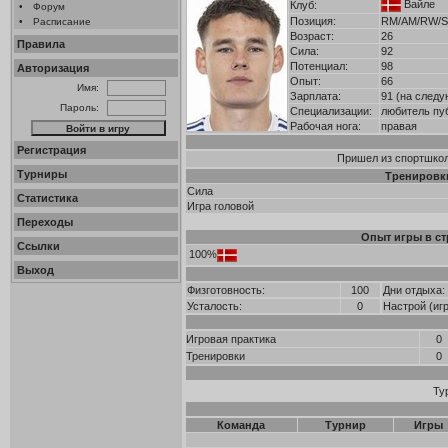
Вайле
Клуб:
•
Форум
Позиция:
RM/AM/RW/
•
Расписание
Возраст:
26
Правила
Сила:
92
Потенциал:
98
Авторизация
Опыт:
66
Имя:
Зарплата:
91 (на следу
Пароль:
Специализации:
любитель пу
Рабочая нога:
правая
Регистрация
Пришел из спортшколы
Турниры
Тренировк
Сила
Статистика
Игра головой
Переходы
Опыт игры в ст
Ссылки
100%
Выход
Физготовность:
100
Дни отдыха:
Усталость:
0
Настрой (иг
Игровая практика
0
Тренировки
0
Ту
Команда
Турнир
Игры