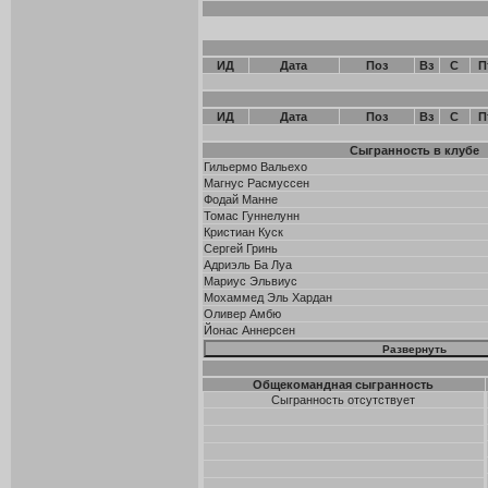
ИД
Дата
Поз
Вз
С
П
ИД
Дата
Поз
Вз
С
П
Сыгранность в клубе
Гильермо Вальехо
Магнус Расмуссен
Фодай Манне
Томас Гуннелунн
Кристиан Куск
Сергей Гринь
Адриэль Ба Луа
Мариус Эльвиус
Мохаммед Эль Хардан
Оливер Амбю
Йонас Аннерсен
Общекомандная сыгранность
Сыгранность отсутствует