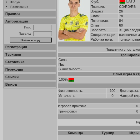
БАТЭ
Клуб:
•
Форум
Позиция:
CD/RD/RB
•
Расписание
Возраст:
26
Правила
Сила:
78
Потенциал:
84
Авторизация
Опыт:
60
Имя:
Зарплата:
31 (на следу
Пароль:
Специализации:
наконечник а
Рабочая нога:
только прав
Регистрация
Пришел из спортшколы
Турниры
Тренировк
Сила
Статистика
Пас
Выносливость
Переходы
Опыт игры в ст
Ссылки
100%
Выход
Физготовность:
100
Дни отдыха:
Усталость:
0
Настрой (иг
Игровая практика
0
Тренировки
0
Ту
Команда
Турнир
Игры