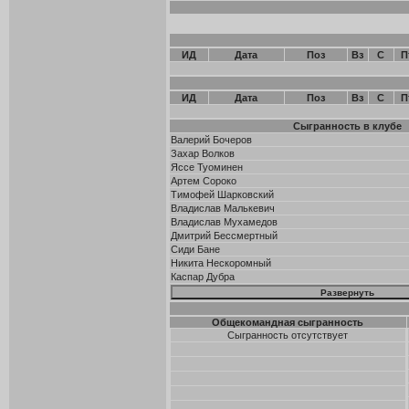
ИД
Дата
Поз
Вз
С
П
ИД
Дата
Поз
Вз
С
П
Сыгранность в клубе
Валерий Бочеров
Захар Волков
Яссе Туоминен
Артем Сороко
Тимофей Шарковский
Владислав Малькевич
Владислав Мухамедов
Дмитрий Бессмертный
Сиди Бане
Никита Нескоромный
Каспар Дубра
Общекомандная сыгранность
Сыгранность отсутствует