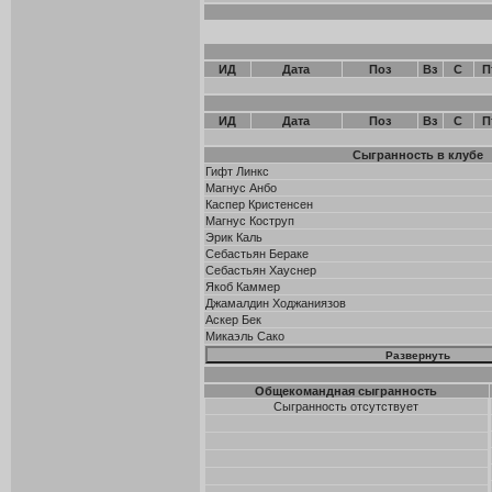
ИД
Дата
Поз
Вз
С
П
ИД
Дата
Поз
Вз
С
П
Сыгранность в клубе
Гифт Линкс
Магнус Анбо
Каспер Кристенсен
Магнус Коструп
Эрик Каль
Себастьян Бераке
Себастьян Хауснер
Якоб Каммер
Джамалдин Ходжаниязов
Аскер Бек
Микаэль Сако
Общекомандная сыгранность
Сыгранность отсутствует