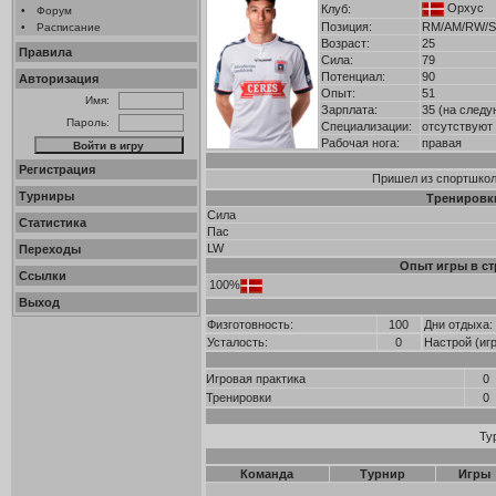
Орхус
Клуб:
•
Форум
Позиция:
RM/AM/RW/
•
Расписание
Возраст:
25
Правила
Сила:
79
Потенциал:
90
Авторизация
Опыт:
51
Имя:
Зарплата:
35 (на следу
Пароль:
Специализации:
отсутствуют
Рабочая нога:
правая
Регистрация
Пришел из спортшколы
Турниры
Тренировк
Сила
Статистика
Пас
LW
Переходы
Опыт игры в ст
Ссылки
100%
Выход
Физготовность:
100
Дни отдыха:
Усталость:
0
Настрой (иг
Игровая практика
0
Тренировки
0
Ту
Команда
Турнир
Игры