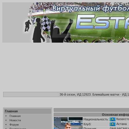
36-й сезон, ИД 12923. Ближайшие матчи - ИД 1
Главная
Основная инфо
•
Главная
Казахст
Национальность:
•
Новости
Астана
Клуб:
•
Форум
Позиция:
DM/LM/CM/L
•
Расписание