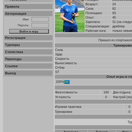
Возраст:
24
Правила
Сила:
82
Потенциал:
93
Авторизация
Опыт:
45
Имя:
Зарплата:
31 (на следу
Пароль:
Специализации:
дриблер
Рабочая нога:
только левая
Регистрация
Пришел из спортшколы
Турниры
Тренировк
Сила
Статистика
Удар
Скорость
Переходы
Выносливость
Ссылки
Отбор
ST
Выход
Опыт игры в ст
100%
Физготовность:
100
Дни отдыха:
Усталость:
0
Настрой (иг
Игровая практика
0
Тренировки
0
Ту