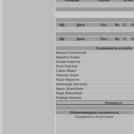
Команда
Турнир
Игры
ИД
Дата
Поз
Вз
С
П
ИД
Дата
Поз
Вз
С
П
Сыгранность в клубе
Михаил Голубничий
Аманбол Алиев
Ислам Ахметов
Илья Елисеев
Самат Мажит
Николас Ковач
Рахат Маратов
Александр Зинченко
Адиль Жакипбаев
Мади Жакипбаев
Ннамди Аханону
Общекомандная сыгранность
Сыгранность отсутствует