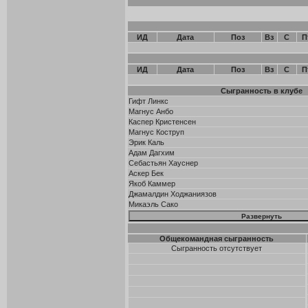
ИД
Дата
Поз
Вз
С
П
ИД
Дата
Поз
Вз
С
П
Сыгранность в клубе
Гифт Линкс
Магнус Анбо
Каспер Кристенсен
Магнус Коструп
Эрик Каль
Адам Дагхим
Себастьян Хауснер
Аскер Бек
Якоб Каммер
Джамалдин Ходжаниязов
Микаэль Сако
Общекомандная сыгранность
Сыгранность отсутствует