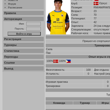
•
Новости
Орхус
Клуб:
•
Форум
Позиция:
RM/AM/RW/
•
Расписание
Возраст:
23
Правила
Сила:
70
Потенциал:
77
Авторизация
Опыт:
42
Имя:
Зарплата:
24 (на следу
Пароль:
Специализации:
отсутствуют
Рабочая нога:
только прав
Регистрация
Пришел из спортшколы
Турниры
Тренировк
Сила
Статистика
Пас
Переходы
Опыт игры в ст
100%
100%
Ссылки
Выход
Физготовность:
100
Дни отдыха:
Усталость:
0
Настрой (иг
Игровая практика
0
Тренировки
0
Ту
Команда
Турнир
Игры