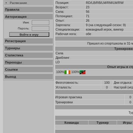
Позиция:
RD/LB/RB/LM/RM/LW/RW
•
Расписание
Возраст:
23
Правила
Сила:
56
Потенциал:
71
Авторизация
Опыт:
26
Имя:
Зарплата:
9 (на следующий сезон: 9)
Пароль:
Специализации:
командный игрок, вингер
Рабочая нога:
обе
Регистрация
Пришел из спортшколы в 31-м 
Турниры
Тренировк
Сила
Статистика
Дриблинг
LD
Переходы
Опыт игры в ст
Ссылки
100%
100%
Выход
Физготовность:
100
Дни отдыха:
Усталость:
0
Настрой (иг
Игровая практика
0
Тренировки
0
Ту
Команда
Турнир
Игры