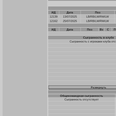
ИД
Дата
Поз
12139
13/07/2025
LB/RB/LM/RM/LW
12162
25/07/2025
LB/RB/LM/RM/LW
ИД
Дата
Поз
Вз
С
П
Сыгранность в клубе
Сыгранность с игроками клуба отс
Общекомандная сыгранность
Сыгранность отсутствует