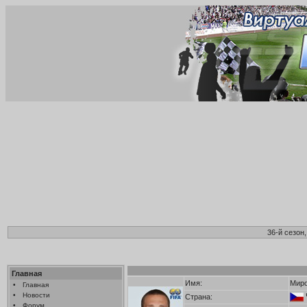
36-й сезон
Главная
Имя:
Миро
•
Главная
•
Новости
Страна:
•
Форум