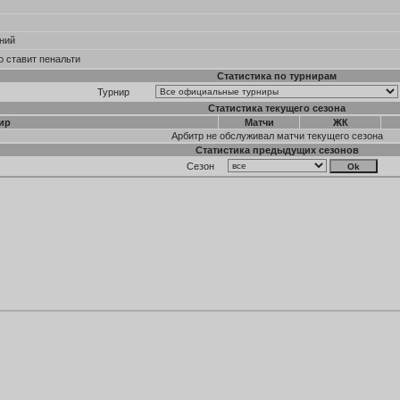
ний
о ставит пенальти
Статистика по турнирам
Турнир
Статистика текущего сезона
ир
Матчи
ЖК
Арбитр не обслуживал матчи текущего сезона
Статистика предыдущих сезонов
Сезон