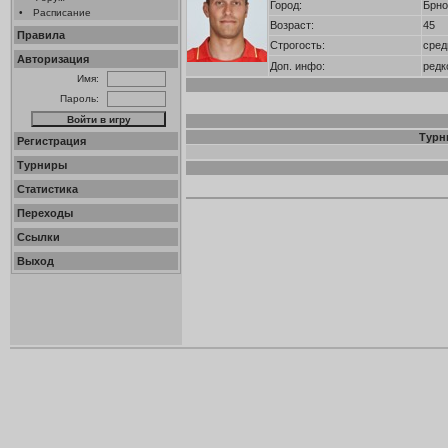
Город:
Брно
•
Расписание
Возраст:
45
Правила
Строгость:
сред
Авторизация
Доп. инфо:
редк
Имя:
Пароль:
Турн
Регистрация
Турниры
Статистика
Переходы
Ссылки
Выход