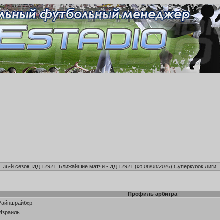
36-й сезон, ИД 12921. Ближайшие матчи - ИД 12921 (сб 08/08/2026)
Суперкубок Лиги
Профиль арбитра
Райншрайбер
Израиль