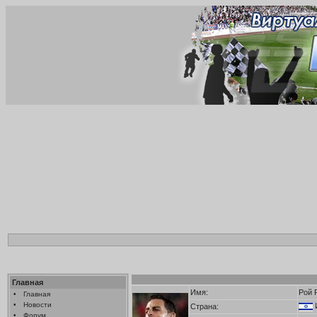
Главная
Имя:
Рой 
•
Главная
•
Новости
Страна:
•
Форум