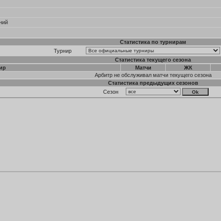
ний
Статистика по турнирам
Турнир
Статистика текущего сезона
ир
Матчи
ЖК
Арбитр не обслуживал матчи текущего сезона
Статистика предыдущих сезонов
Сезон