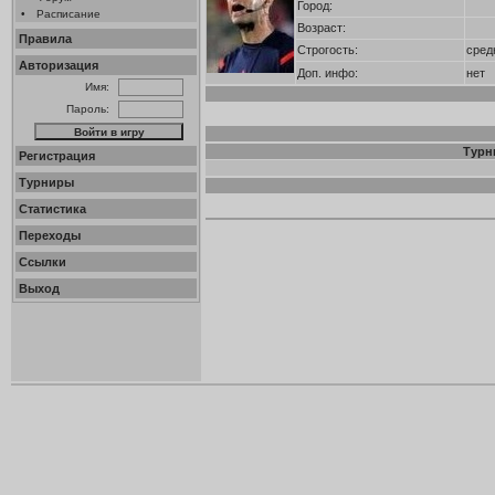
Город:
•
Расписание
Возраст:
Правила
Строгость:
сред
Авторизация
Доп. инфо:
нет
Имя:
Пароль:
Турн
Регистрация
Турниры
Статистика
Переходы
Ссылки
Выход