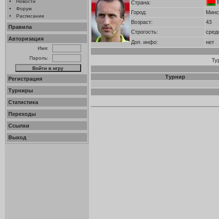
•
Новости
Страна:
•
Форум
Город:
Минс
•
Расписание
Возраст:
43
Правила
Строгость:
сред
Авторизация
Доп. инфо:
нет
Имя:
Пароль:
Ту
Турнир
Регистрация
Турниры
Статистика
Переходы
Ссылки
Выход