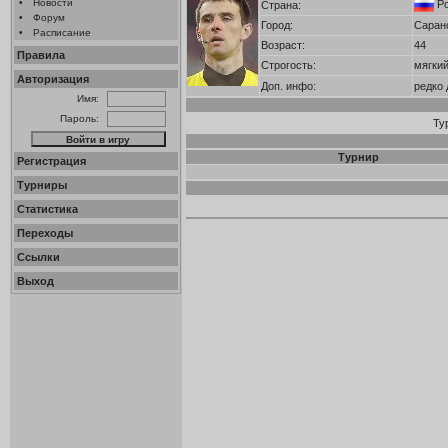
•
Новости
Р
Страна:
•
Форум
Город:
Саран
•
Расписание
Возраст:
44
Правила
Строгость:
мягки
Авторизация
Доп. инфо:
редко 
Имя:
Пароль:
Ту
Турнир
Регистрация
Турниры
Статистика
Переходы
Ссылки
Выход