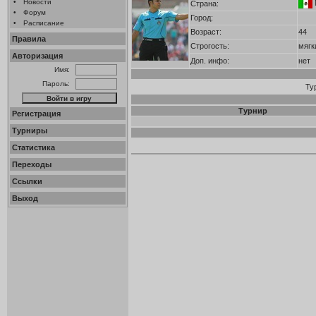
•
Новости
Страна:
•
Форум
Город:
•
Расписание
Возраст:
44
Правила
Строгость:
мягк
Авторизация
Доп. инфо:
нет
Имя:
Пароль:
Ту
Турнир
Регистрация
Турниры
Статистика
Переходы
Ссылки
Выход