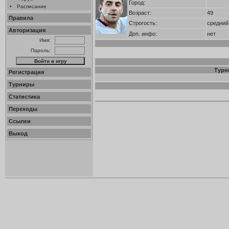
Город:
•
Расписание
Возраст:
49
Правила
Строгость:
средний
Авторизация
Доп. инфо:
нет
Имя:
Пароль:
Турн
Регистрация
Турниры
Статистика
Переходы
Ссылки
Выход