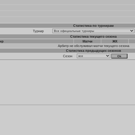
Статистика по турнирам
Турнир
Статистика текущего сезона
ир
Матчи
ЖК
Арбитр не обслуживал матчи текущего сезона
Статистика предыдущих сезонов
Сезон