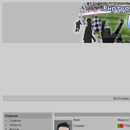
36-й сезон
Главная
Имя:
Мануэл 
•
Главная
•
Новости
Пор
Страна:
•
Форум