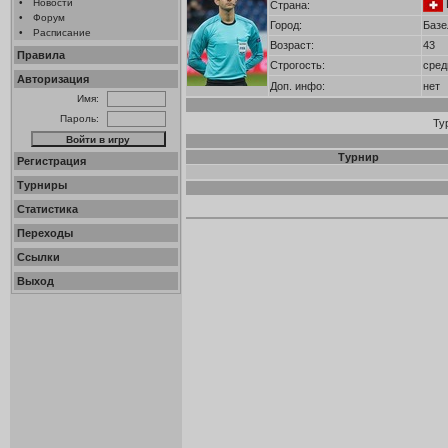
•
Новости
Страна:
•
Форум
Город:
Базе
•
Расписание
Возраст:
43
Правила
Строгость:
сред
Авторизация
Доп. инфо:
нет
Имя:
Пароль:
Ту
Турнир
Регистрация
Турниры
Статистика
Переходы
Ссылки
Выход