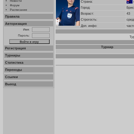
•
Новости
Страна:
•
Форум
Город:
Брис
•
Расписание
Возраст:
43
Правила
Строгость:
сред
Авторизация
Доп. инфо:
част
Имя:
Пароль:
Ту
Турнир
Регистрация
Турниры
Статистика
Переходы
Ссылки
Выход