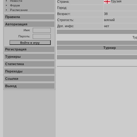
•
Новости
Грузия
Страна:
•
Форум
Город:
•
Расписание
Возраст:
38
Правила
Строгость:
мягкий
Авторизация
Доп. инфо:
нет
Имя:
Пароль:
Ту
Турнир
Регистрация
Турниры
Статистика
Переходы
Ссылки
Выход