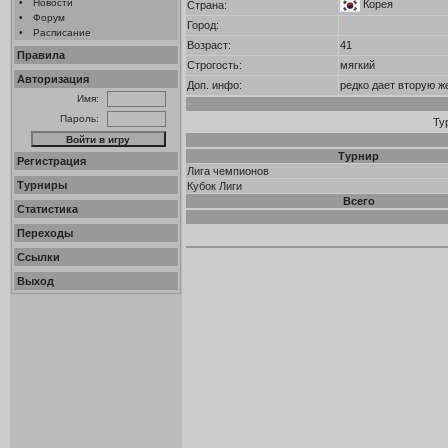
•
Новости
Корея
Страна:
•
Форум
Город:
•
Расписание
Возраст:
41
Правила
Строгость:
мягкий
Авторизация
Доп. инфо:
редко дает вторую ж
Имя:
Пароль:
Ту
Турнир
Регистрация
Лига чемпионов
Турниры
Кубок Лиги
Всего
Статистика
Переходы
Ссылки
Выход