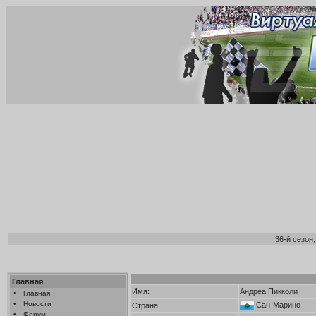
36-й сезон
Главная
Имя:
Андреа Пикколи
•
Главная
•
Новости
Сан-Марино
Страна:
•
Форум