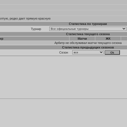
елтую, редко дает прямую красную
Статистика по турнирам
Турнир
Статистика текущего сезона
ир
Матчи
ЖК
Арбитр не обслуживал матчи текущего сезона
Статистика предыдущих сезонов
Сезон