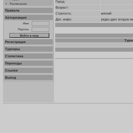
Город:
•
Расписание
Возраст:
Правила
Строгость:
мягкий
Авторизация
Доп. инфо:
редко дает вторую ж
Имя:
Пароль:
Турн
Регистрация
Турниры
Статистика
Переходы
Ссылки
Выход