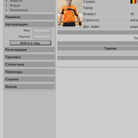
•
Новости
Страна:
•
Форум
Город:
•
Расписание
Возраст:
40
Правила
Строгость:
мягк
Авторизация
Доп. инфо:
редк
Имя:
Пароль:
Ту
Турнир
Регистрация
Турниры
Статистика
Переходы
Ссылки
Выход