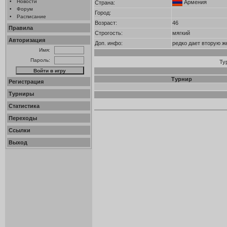
•
Новости
Армения
Страна:
•
Форум
Город:
•
Расписание
Возраст:
46
Правила
Строгость:
мягкий
Авторизация
Доп. инфо:
редко дает вторую ж
Имя:
Пароль:
Ту
Турнир
Регистрация
Турниры
Статистика
Переходы
Ссылки
Выход