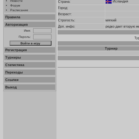
•
Новости
Исландия
Страна:
•
Форум
Город:
•
Расписание
Возраст:
Правила
Строгость:
мягкий
Авторизация
Доп. инфо:
редко дает вторую ж
Имя:
Пароль:
Ту
Турнир
Регистрация
Турниры
Статистика
Переходы
Ссылки
Выход