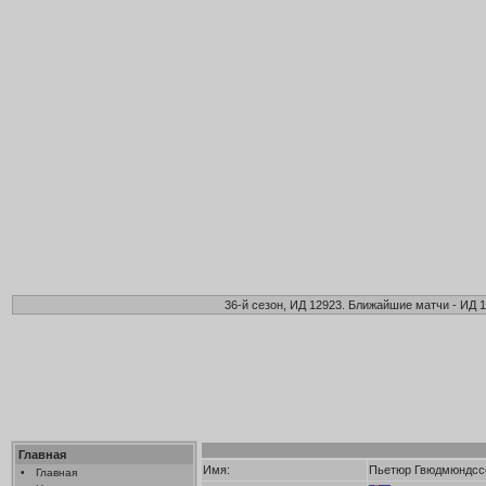
36-й сезон, ИД 12923. Ближайшие матчи - ИД 1
Главная
Имя:
Пьетюр Гвюдмюндсс
•
Главная