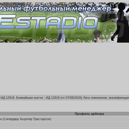
, ИД 12918. Ближайшие матчи - ИД 12918 (пт 07/08/2026)
Лига чемпионов, квалификация
Профиль арбитра
н (Сигюрдюр Хьортюр Трастарсон)