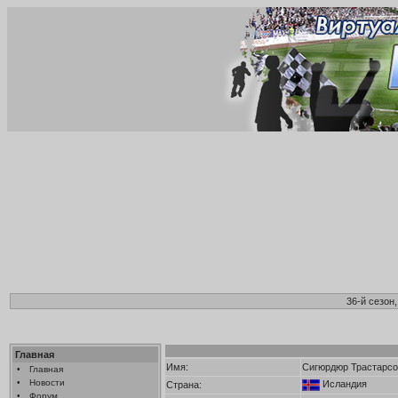
36-й сезон
Главная
Имя:
Сигюрдюр Трастарсо
•
Главная
•
Новости
Исландия
Страна:
•
Форум