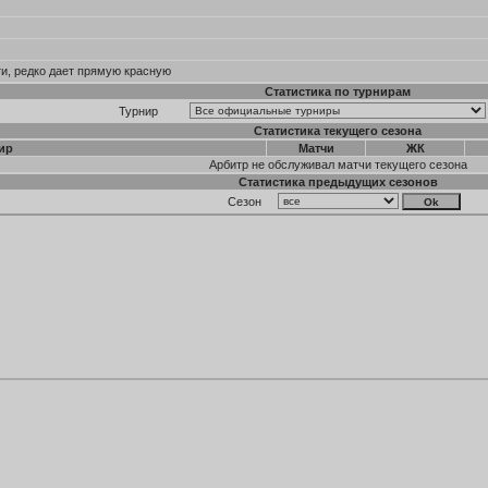
ти, редко дает прямую красную
Статистика по турнирам
Турнир
Статистика текущего сезона
ир
Матчи
ЖК
Арбитр не обслуживал матчи текущего сезона
Статистика предыдущих сезонов
Сезон