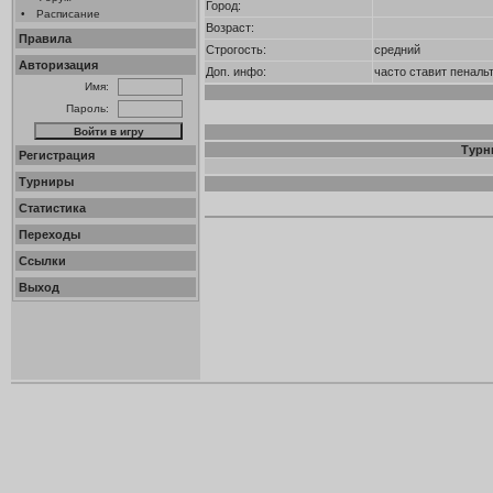
Город:
•
Расписание
Возраст:
Правила
Строгость:
средний
Авторизация
Доп. инфо:
часто ставит пеналь
Имя:
Пароль:
Турн
Регистрация
Турниры
Статистика
Переходы
Ссылки
Выход