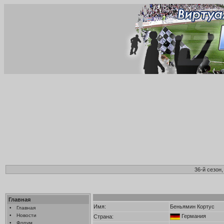
36-й сезон
Главная
Имя:
Беньямин Кортус
•
Главная
•
Новости
Германия
Страна:
•
Форум