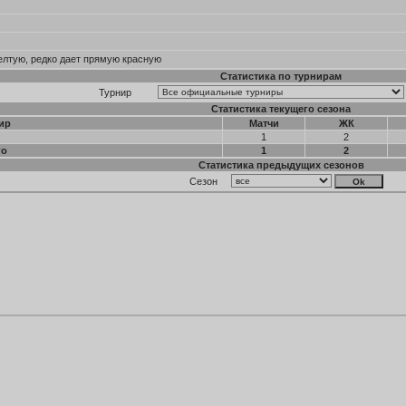
елтую, редко дает прямую красную
Статистика по турнирам
Турнир
Статистика текущего сезона
ир
Матчи
ЖК
1
2
го
1
2
Статистика предыдущих сезонов
Сезон