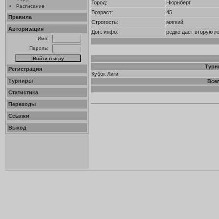
Город:
Нюрнберг
•
Расписание
Возраст:
45
Правила
Строгость:
мягкий
Авторизация
Доп. инфо:
редко дает вторую ж
Имя:
Пароль:
Турн
Регистрация
Кубок Лиги
Турниры
Все
Статистика
Переходы
Ссылки
Выход