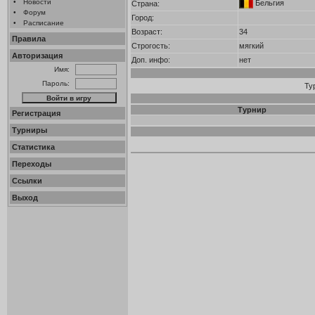
•
Новости
Бельгия
Страна:
•
Форум
Город:
•
Расписание
Возраст:
34
Правила
Строгость:
мягкий
Авторизация
Доп. инфо:
нет
Имя:
Пароль:
Ту
Турнир
Регистрация
Турниры
Статистика
Переходы
Ссылки
Выход