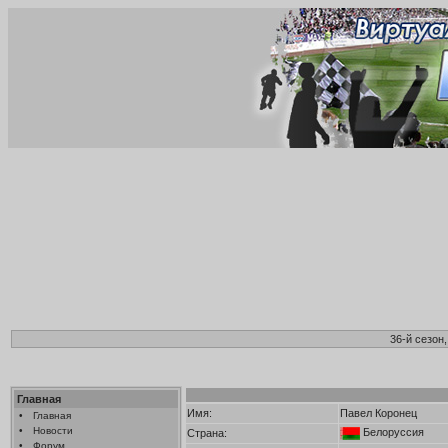
36-й сезон
Главная
Имя:
Павел Коронец
•
Главная
•
Новости
Белоруссия
Страна:
•
Форум