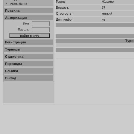
Город:
Жодино
•
Расписание
Возраст:
37
Правила
Строгость:
мягкий
Авторизация
Доп. инфо:
нет
Имя:
Пароль:
Турн
Регистрация
Турниры
Статистика
Переходы
Ссылки
Выход