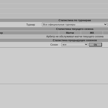
Статистика по турнирам
Турнир
Статистика текущего сезона
ир
Матчи
ЖК
Арбитр не обслуживал матчи текущего сезона
Статистика предыдущих сезонов
Сезон