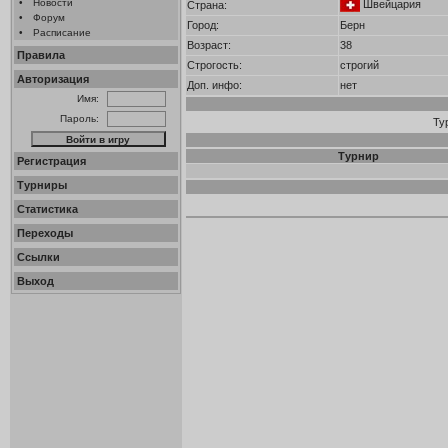
•
Новости
Швейцария
Страна:
•
Форум
Город:
Берн
•
Расписание
Возраст:
38
Правила
Строгость:
строгий
Авторизация
Доп. инфо:
нет
Имя:
Пароль:
Ту
Турнир
Регистрация
Турниры
Статистика
Переходы
Ссылки
Выход