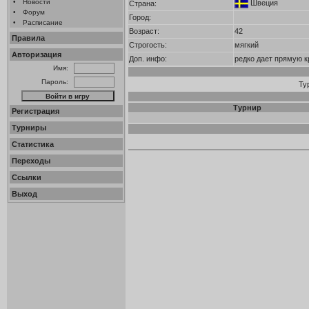
•
Новости
Швеция
Страна:
•
Форум
Город:
•
Расписание
Возраст:
42
Правила
Строгость:
мягкий
Авторизация
Доп. инфо:
редко дает прямую 
Имя:
Пароль:
Ту
Турнир
Регистрация
Турниры
Статистика
Переходы
Ссылки
Выход