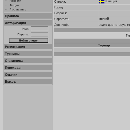
•
Новости
Швеция
Страна:
•
Форум
Город:
•
Расписание
Возраст:
Правила
Строгость:
мягкий
Авторизация
Доп. инфо:
редко дает вторую ж
Имя:
Пароль:
Ту
Турнир
Регистрация
Турниры
Статистика
Переходы
Ссылки
Выход