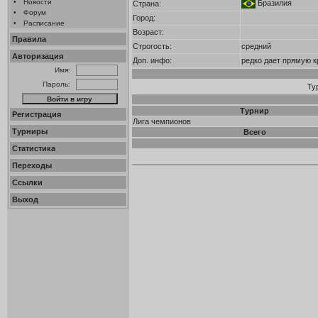
•
Новости
Бразилия
Страна:
•
Форум
Город:
•
Расписание
Возраст:
Правила
Строгость:
средний
Авторизация
Доп. инфо:
редко дает прямую 
Имя:
Пароль:
Ту
Турнир
Регистрация
Лига чемпионов
Турниры
Всего
Статистика
Переходы
Ссылки
Выход