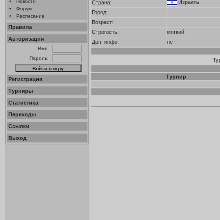
•
Новости
Израиль
Страна:
•
Форум
Город:
•
Расписание
Возраст:
Правила
Строгость:
мягкий
Авторизация
Доп. инфо:
нет
Имя:
Пароль:
Ту
Турнир
Регистрация
Турниры
Статистика
Переходы
Ссылки
Выход