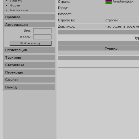
•
Новости
Азербайджан
Страна:
•
Форум
Город:
•
Расписание
Возраст:
Правила
Строгость:
строгий
Авторизация
Доп. инфо:
часто дает вторую ж
Имя:
Пароль:
Ту
Турнир
Регистрация
Турниры
Статистика
Переходы
Ссылки
Выход